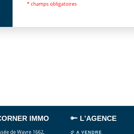
* champs obligatoires
CORNER
IMMO
L'AGENCE
sée de Wavre 1662,
A VENDRE