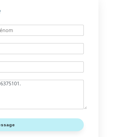
e
rénom